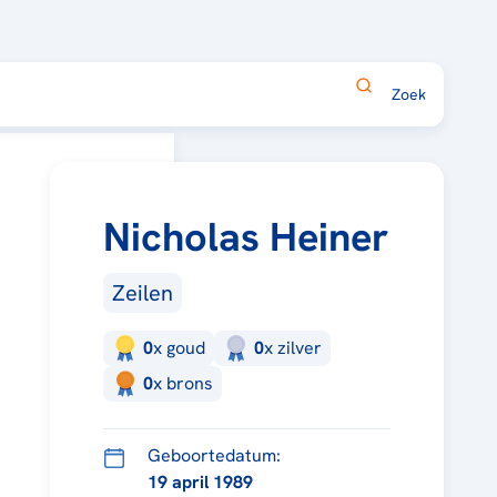
Nicholas Heiner
Zeilen
0
x
goud
0
x
zilver
0
x
brons
Geboortedatum:
19 april 1989