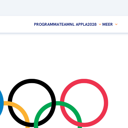
PROGRAMMA
TEAMNL APP
LA2028
MEER