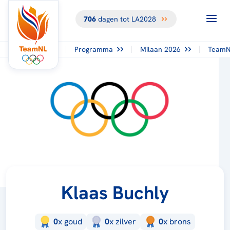
706
dagen tot LA2028
Programma
Milaan 2026
TeamN
Klaas Buchly
0
x
goud
0
x
zilver
0
x
brons