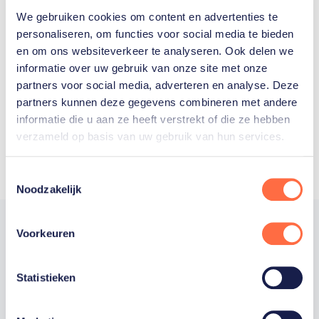
We gebruiken cookies om content en advertenties te
Welke Nederlanders hebben er
personaliseren, om functies voor social media te bieden
en om ons websiteverkeer te analyseren. Ook delen we
ooit meegedaan aan de
informatie over uw gebruik van onze site met onze
Olympische Spelen?
partners voor social media, adverteren en analyse. Deze
partners kunnen deze gegevens combineren met andere
informatie die u aan ze heeft verstrekt of die ze hebben
verzameld op basis van uw gebruik van hun services.
Toestemmingsselectie
Noodzakelijk
Voorkeuren
Trotse hoofdsponsor
Statistieken