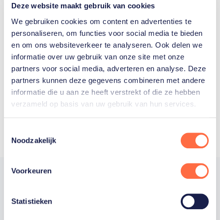
Deze website maakt gebruik van cookies
We gebruiken cookies om content en advertenties te
personaliseren, om functies voor social media te bieden
Welke Nederlanders hebben er
en om ons websiteverkeer te analyseren. Ook delen we
informatie over uw gebruik van onze site met onze
ooit meegedaan aan de
partners voor social media, adverteren en analyse. Deze
Olympische Spelen?
partners kunnen deze gegevens combineren met andere
informatie die u aan ze heeft verstrekt of die ze hebben
verzameld op basis van uw gebruik van hun services.
Toestemmingsselectie
Noodzakelijk
Voorkeuren
Statistieken
Trotse hoofdsponsor