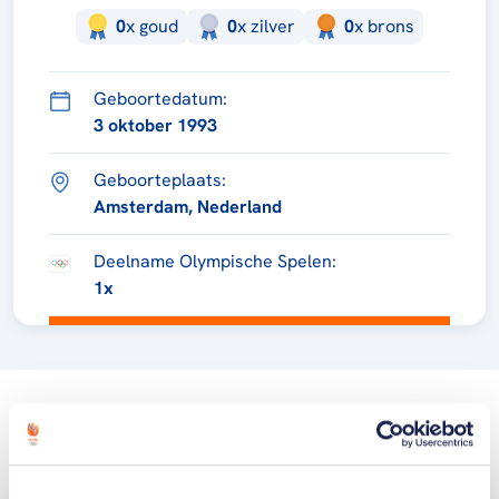
0
x
goud
0
x
zilver
0
x
brons
Geboortedatum:
3 oktober 1993
Geboorteplaats:
Amsterdam, Nederland
Deelname Olympische Spelen:
1x