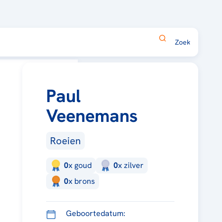
Paul
Veenemans
Roeien
0
x
goud
0
x
zilver
0
x
brons
Geboortedatum: