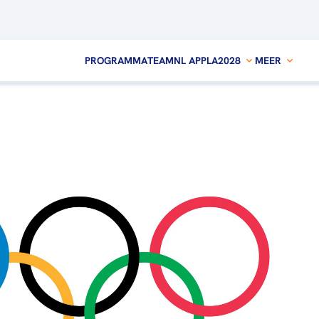
PROGRAMMA
TEAMNL APP
LA2028
MEER