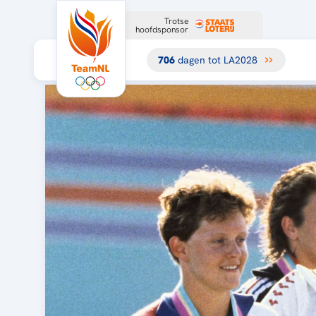
Trotse
hoofdsponsor
706
dagen tot LA2028