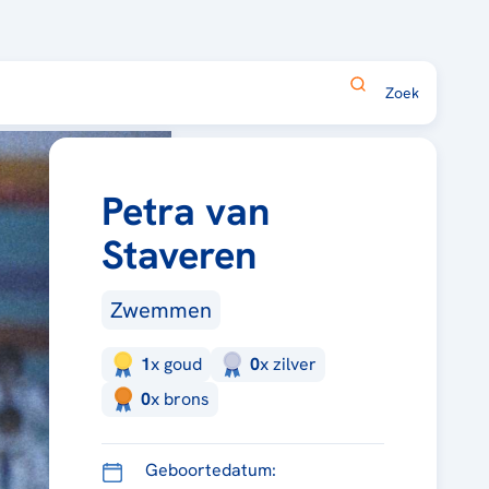
Petra van
Staveren
Zwemmen
1
x
goud
0
x
zilver
0
x
brons
Geboortedatum: