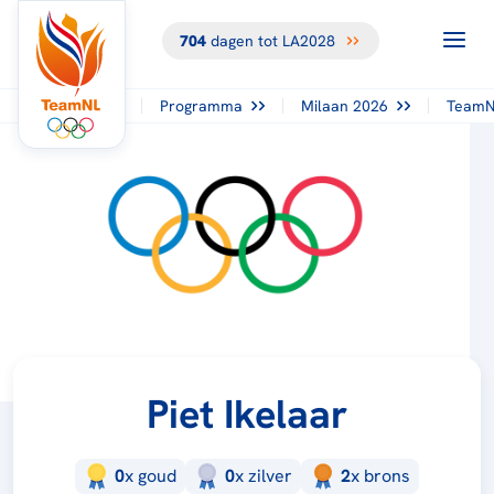
704
dagen tot LA2028
Programma
Milaan 2026
TeamN
Piet Ikelaar
0
x
goud
0
x
zilver
2
x
brons