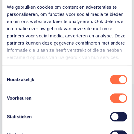
We gebruiken cookies om content en advertenties te
Welke Nederlanders hebben er
personaliseren, om functies voor social media te bieden
en om ons websiteverkeer te analyseren. Ook delen we
ooit meegedaan aan de
informatie over uw gebruik van onze site met onze
Olympische Spelen?
partners voor social media, adverteren en analyse. Deze
partners kunnen deze gegevens combineren met andere
informatie die u aan ze heeft verstrekt of die ze hebben
verzameld op basis van uw gebruik van hun services.
Toestemmingsselectie
Noodzakelijk
Voorkeuren
Trotse hoofdsponsor
Statistieken