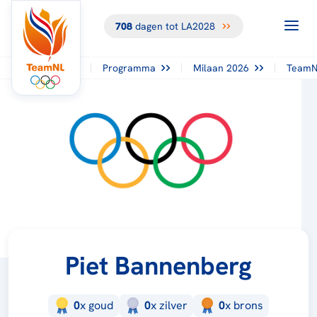
708
dagen tot LA2028
Programma
Milaan 2026
TeamN
Piet Bannenberg
0
x
goud
0
x
zilver
0
x
brons