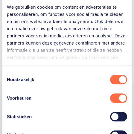
We gebruiken cookies om content en advertenties te
Welke Nederlanders hebben er
personaliseren, om functies voor social media te bieden
en om ons websiteverkeer te analyseren. Ook delen we
ooit meegedaan aan de
informatie over uw gebruik van onze site met onze
Olympische Spelen?
partners voor social media, adverteren en analyse. Deze
partners kunnen deze gegevens combineren met andere
informatie die u aan ze heeft verstrekt of die ze hebben
verzameld op basis van uw gebruik van hun services.
Toestemmingsselectie
Noodzakelijk
Voorkeuren
Trotse hoofdsponsor
Statistieken