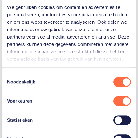
We gebruiken cookies om content en advertenties te
Welke Nederlanders hebben er
personaliseren, om functies voor social media te bieden
en om ons websiteverkeer te analyseren. Ook delen we
ooit meegedaan aan de
informatie over uw gebruik van onze site met onze
Olympische Spelen?
partners voor social media, adverteren en analyse. Deze
partners kunnen deze gegevens combineren met andere
informatie die u aan ze heeft verstrekt of die ze hebben
verzameld op basis van uw gebruik van hun services.
Toestemmingsselectie
Noodzakelijk
Voorkeuren
Trotse hoofdsponsor
Statistieken