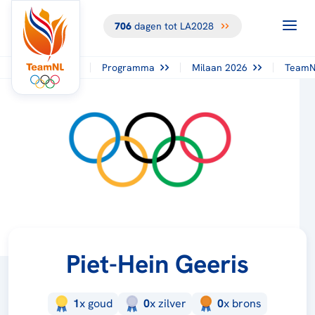
706
dagen tot LA2028
Programma
Milaan 2026
TeamN
Piet-Hein Geeris
1
x
goud
0
x
zilver
0
x
brons