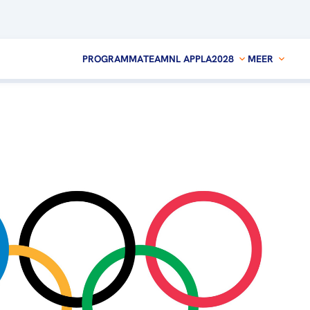
PROGRAMMA
TEAMNL APP
LA2028
MEER