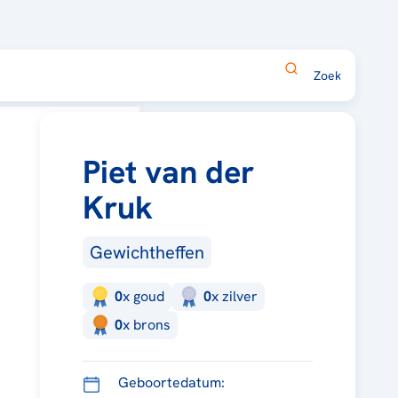
Piet van der
Kruk
Gewichtheffen
0
x
goud
0
x
zilver
0
x
brons
Geboortedatum: