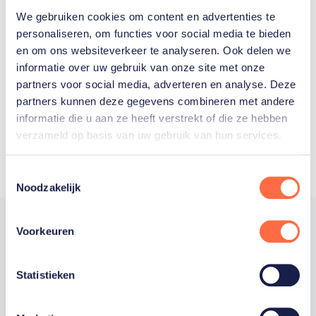
We gebruiken cookies om content en advertenties te
Welke Nederlanders hebben er
personaliseren, om functies voor social media te bieden
en om ons websiteverkeer te analyseren. Ook delen we
ooit meegedaan aan de
informatie over uw gebruik van onze site met onze
Olympische Spelen?
partners voor social media, adverteren en analyse. Deze
partners kunnen deze gegevens combineren met andere
informatie die u aan ze heeft verstrekt of die ze hebben
verzameld op basis van uw gebruik van hun services.
Toestemmingsselectie
Noodzakelijk
Voorkeuren
Trotse hoofdsponsor
Statistieken