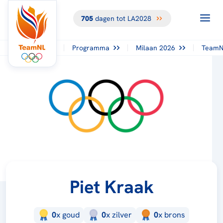
705
dagen tot LA2028
Programma
Milaan 2026
TeamN
Piet Kraak
0
x
goud
0
x
zilver
0
x
brons