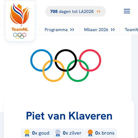
705
dagen tot LA2028
Programma
Milaan 2026
TeamN
Piet van Klaveren
0
x
goud
0
x
zilver
0
x
brons