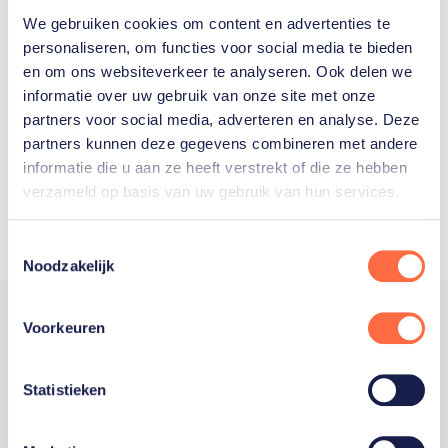
We gebruiken cookies om content en advertenties te
Welke Nederlanders hebben er
personaliseren, om functies voor social media te bieden
en om ons websiteverkeer te analyseren. Ook delen we
ooit meegedaan aan de
informatie over uw gebruik van onze site met onze
Olympische Spelen?
partners voor social media, adverteren en analyse. Deze
partners kunnen deze gegevens combineren met andere
informatie die u aan ze heeft verstrekt of die ze hebben
verzameld op basis van uw gebruik van hun services.
Toestemmingsselectie
Noodzakelijk
Voorkeuren
Trotse hoofdsponsor
Statistieken