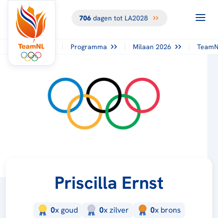
706
dagen tot LA2028
Programma
Milaan 2026
TeamN
Priscilla Ernst
0
x
goud
0
x
zilver
0
x
brons