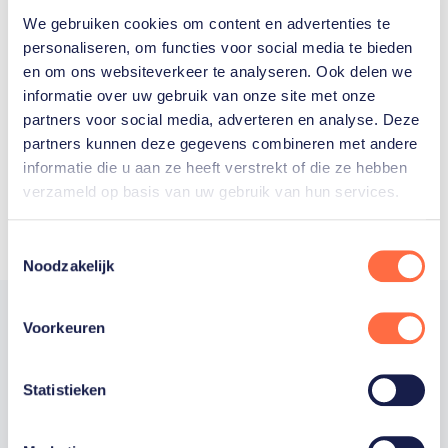
We gebruiken cookies om content en advertenties te
Welke Nederlanders hebben er
personaliseren, om functies voor social media te bieden
en om ons websiteverkeer te analyseren. Ook delen we
ooit meegedaan aan de
informatie over uw gebruik van onze site met onze
Olympische Spelen?
partners voor social media, adverteren en analyse. Deze
partners kunnen deze gegevens combineren met andere
informatie die u aan ze heeft verstrekt of die ze hebben
verzameld op basis van uw gebruik van hun services.
Toestemmingsselectie
Noodzakelijk
Voorkeuren
Trotse hoofdsponsor
Statistieken