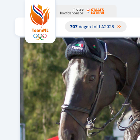
Trotse
hoofdsponsor
707
dagen tot LA2028