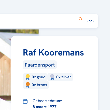
Raf Kooremans
Paardensport
0
x
goud
0
x
zilver
0
x
brons
Geboortedatum:
8 maart 1977