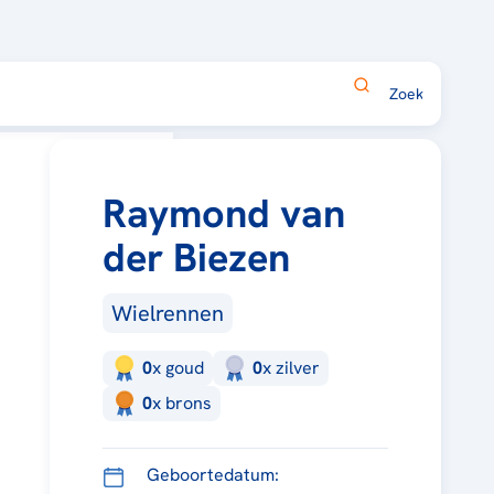
Raymond van
der Biezen
Wielrennen
0
x
goud
0
x
zilver
0
x
brons
Geboortedatum: