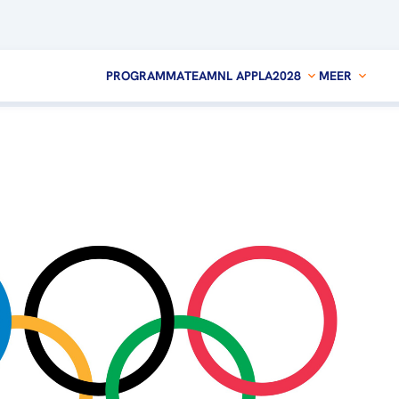
PROGRAMMA
TEAMNL APP
LA2028
MEER