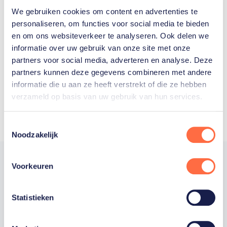
We gebruiken cookies om content en advertenties te
Welke Nederlanders hebben er
personaliseren, om functies voor social media te bieden
en om ons websiteverkeer te analyseren. Ook delen we
ooit meegedaan aan de
informatie over uw gebruik van onze site met onze
Olympische Spelen?
partners voor social media, adverteren en analyse. Deze
partners kunnen deze gegevens combineren met andere
informatie die u aan ze heeft verstrekt of die ze hebben
verzameld op basis van uw gebruik van hun services.
Toestemmingsselectie
Noodzakelijk
Voorkeuren
Trotse hoofdsponsor
Statistieken