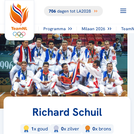
706
dagen tot LA2028
Programma
Milaan 2026
TeamN
Richard Schuil
1
x
goud
0
x
zilver
0
x
brons