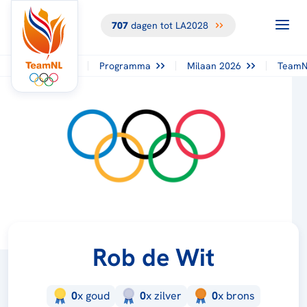
707
dagen tot LA2028
Programma
Milaan 2026
TeamN
Rob de Wit
0
x
goud
0
x
zilver
0
x
brons