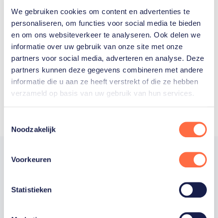
We gebruiken cookies om content en advertenties te
Welke Nederlanders hebben er
personaliseren, om functies voor social media te bieden
en om ons websiteverkeer te analyseren. Ook delen we
ooit meegedaan aan de
informatie over uw gebruik van onze site met onze
Olympische Spelen?
partners voor social media, adverteren en analyse. Deze
partners kunnen deze gegevens combineren met andere
informatie die u aan ze heeft verstrekt of die ze hebben
verzameld op basis van uw gebruik van hun services.
Toestemmingsselectie
Noodzakelijk
Voorkeuren
Trotse hoofdsponsor
Statistieken