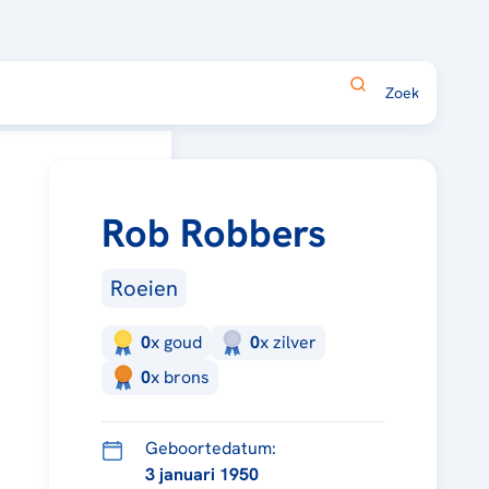
Rob Robbers
Roeien
0
x
goud
0
x
zilver
0
x
brons
Geboortedatum:
3 januari 1950