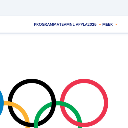
PROGRAMMA
TEAMNL APP
LA2028
MEER