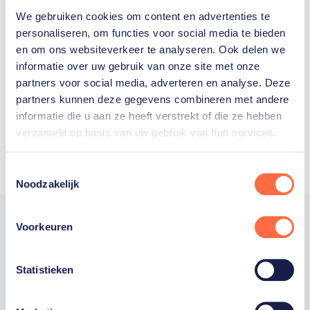
We gebruiken cookies om content en advertenties te
Welke Nederlanders hebben er
personaliseren, om functies voor social media te bieden
en om ons websiteverkeer te analyseren. Ook delen we
ooit meegedaan aan de
informatie over uw gebruik van onze site met onze
Olympische Spelen?
partners voor social media, adverteren en analyse. Deze
partners kunnen deze gegevens combineren met andere
informatie die u aan ze heeft verstrekt of die ze hebben
verzameld op basis van uw gebruik van hun services.
Toestemmingsselectie
Noodzakelijk
Voorkeuren
Trotse hoofdsponsor
Statistieken