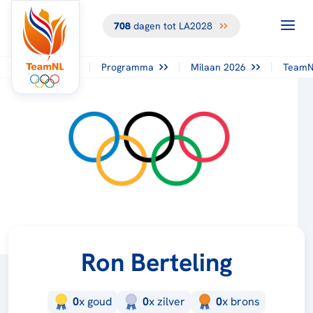
708
dagen tot LA2028
Programma
Milaan 2026
TeamN
Ron Berteling
0
x
goud
0
x
zilver
0
x
brons