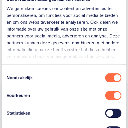
We gebruiken cookies om content en advertenties te
personaliseren, om functies voor social media te bieden
Welke Nederlanders hebben er
en om ons websiteverkeer te analyseren. Ook delen we
ooit meegedaan aan de
informatie over uw gebruik van onze site met onze
Olympische Spelen?
partners voor social media, adverteren en analyse. Deze
partners kunnen deze gegevens combineren met andere
informatie die u aan ze heeft verstrekt of die ze hebben
verzameld op basis van uw gebruik van hun services.
Toestemmingsselectie
Noodzakelijk
Voorkeuren
Trotse hoofdsponsor
Statistieken