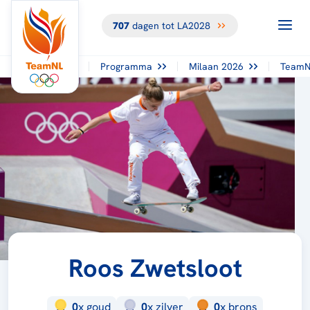
707
dagen tot LA2028
Programma
Milaan 2026
TeamN
Roos Zwetsloot
0
x
goud
0
x
zilver
0
x
brons