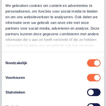
We gebruiken cookies om content en advertenties te
Welke Nederlanders hebben er
personaliseren, om functies voor social media te bieden
en om ons websiteverkeer te analyseren. Ook delen we
ooit meegedaan aan de
informatie over uw gebruik van onze site met onze
Olympische Spelen?
partners voor social media, adverteren en analyse. Deze
partners kunnen deze gegevens combineren met andere
informatie die u aan ze heeft verstrekt of die ze hebben
verzameld op basis van uw gebruik van hun services.
Toestemmingsselectie
Noodzakelijk
Voorkeuren
Trotse hoofdsponsor
Statistieken