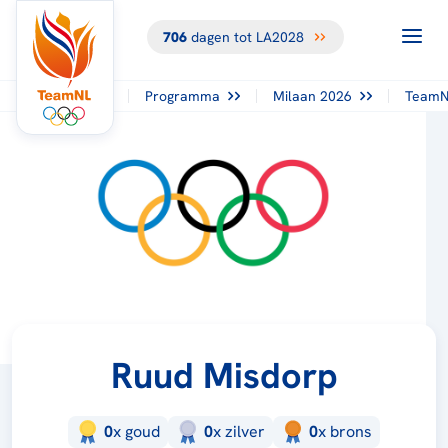
706
dagen tot LA2028
Programma
Milaan 2026
TeamN
Ruud Misdorp
0
x
goud
0
x
zilver
0
x
brons