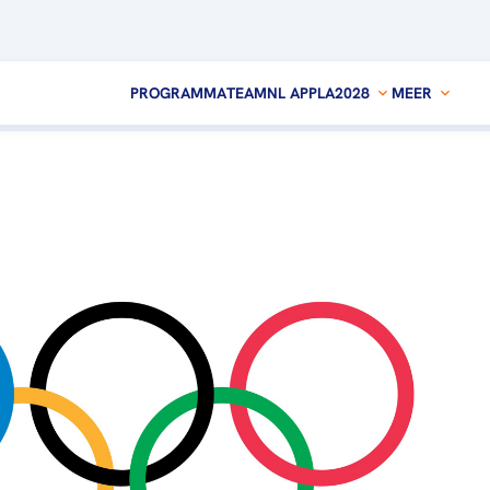
PROGRAMMA
TEAMNL APP
LA2028
MEER