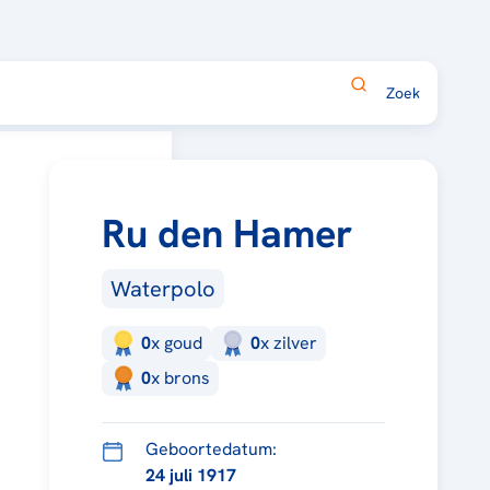
Ru den Hamer
Waterpolo
0
x
goud
0
x
zilver
0
x
brons
Geboortedatum:
24 juli 1917