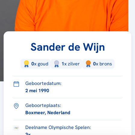
Sander de Wijn
0
x
goud
1
x
zilver
0
x
brons
Geboortedatum:
2 mei 1990
Geboorteplaats:
Boxmeer, Nederland
Deelname Olympische Spelen:
3x