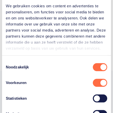
We gebruiken cookies om content en advertenties te
Welke Nederlanders hebben er
personaliseren, om functies voor social media te bieden
en om ons websiteverkeer te analyseren. Ook delen we
ooit meegedaan aan de
informatie over uw gebruik van onze site met onze
Olympische Spelen?
partners voor social media, adverteren en analyse. Deze
partners kunnen deze gegevens combineren met andere
informatie die u aan ze heeft verstrekt of die ze hebben
verzameld op basis van uw gebruik van hun services.
Toestemmingsselectie
Noodzakelijk
Voorkeuren
Trotse hoofdsponsor
Statistieken