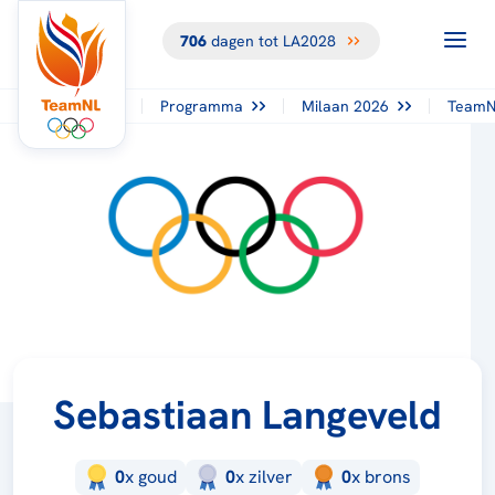
706
dagen tot LA2028
Programma
Milaan 2026
TeamN
Sebastiaan Langeveld
0
x
goud
0
x
zilver
0
x
brons