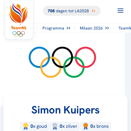
708
dagen tot LA2028
Programma
Milaan 2026
TeamN
Simon Kuipers
0
x
goud
0
x
zilver
0
x
brons