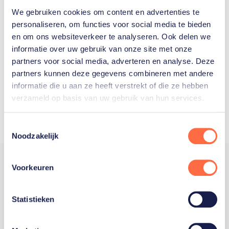
We gebruiken cookies om content en advertenties te
Welke Nederlanders hebben er
personaliseren, om functies voor social media te bieden
en om ons websiteverkeer te analyseren. Ook delen we
ooit meegedaan aan de
informatie over uw gebruik van onze site met onze
Olympische Spelen?
partners voor social media, adverteren en analyse. Deze
partners kunnen deze gegevens combineren met andere
informatie die u aan ze heeft verstrekt of die ze hebben
verzameld op basis van uw gebruik van hun services.
Toestemmingsselectie
Noodzakelijk
Voorkeuren
Trotse hoofdsponsor
Statistieken