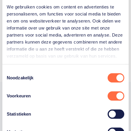
We gebruiken cookies om content en advertenties te
Welke Nederlanders hebben er
personaliseren, om functies voor social media te bieden
en om ons websiteverkeer te analyseren. Ook delen we
ooit meegedaan aan de
informatie over uw gebruik van onze site met onze
Olympische Spelen?
partners voor social media, adverteren en analyse. Deze
partners kunnen deze gegevens combineren met andere
informatie die u aan ze heeft verstrekt of die ze hebben
verzameld op basis van uw gebruik van hun services.
Toestemmingsselectie
Noodzakelijk
Voorkeuren
Trotse hoofdsponsor
Statistieken