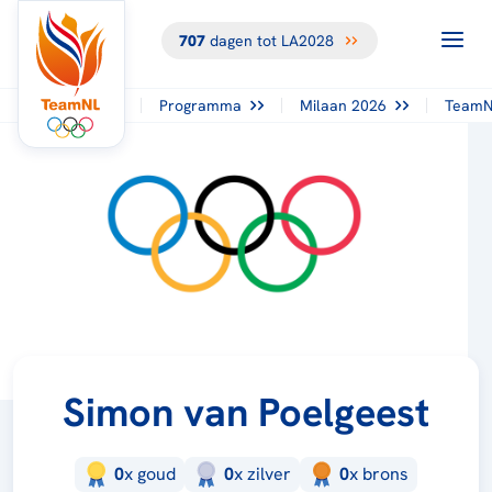
707
dagen tot LA2028
Programma
Milaan 2026
TeamN
Simon van Poelgeest
0
x
goud
0
x
zilver
0
x
brons