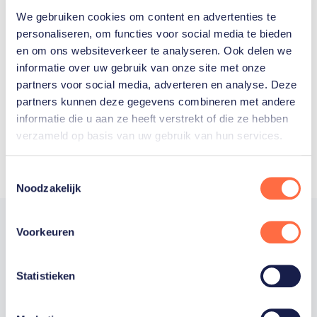
We gebruiken cookies om content en advertenties te
Welke Nederlanders hebben er
personaliseren, om functies voor social media te bieden
en om ons websiteverkeer te analyseren. Ook delen we
ooit meegedaan aan de
informatie over uw gebruik van onze site met onze
Olympische Spelen?
partners voor social media, adverteren en analyse. Deze
partners kunnen deze gegevens combineren met andere
informatie die u aan ze heeft verstrekt of die ze hebben
verzameld op basis van uw gebruik van hun services.
Toestemmingsselectie
Noodzakelijk
Voorkeuren
Trotse hoofdsponsor
Statistieken