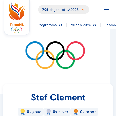
705
dagen tot LA2028
Programma
Milaan 2026
TeamN
Stef Clement
0
x
goud
0
x
zilver
0
x
brons