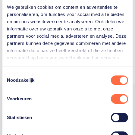
We gebruiken cookies om content en advertenties te
Welke Nederlanders hebben er
personaliseren, om functies voor social media te bieden
en om ons websiteverkeer te analyseren. Ook delen we
ooit meegedaan aan de
informatie over uw gebruik van onze site met onze
Olympische Spelen?
partners voor social media, adverteren en analyse. Deze
partners kunnen deze gegevens combineren met andere
informatie die u aan ze heeft verstrekt of die ze hebben
verzameld op basis van uw gebruik van hun services.
Toestemmingsselectie
Noodzakelijk
Voorkeuren
Trotse hoofdsponsor
Statistieken