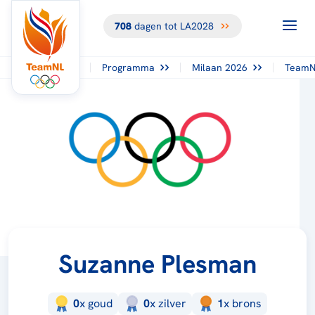
708
dagen tot LA2028
Programma
Milaan 2026
TeamN
Suzanne Plesman
0
x
goud
0
x
zilver
1
x
brons