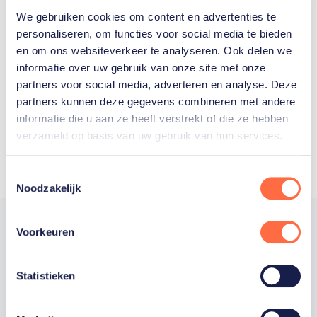
We gebruiken cookies om content en advertenties te
Welke Nederlanders hebben er
personaliseren, om functies voor social media te bieden
en om ons websiteverkeer te analyseren. Ook delen we
ooit meegedaan aan de
informatie over uw gebruik van onze site met onze
Olympische Spelen?
partners voor social media, adverteren en analyse. Deze
partners kunnen deze gegevens combineren met andere
informatie die u aan ze heeft verstrekt of die ze hebben
verzameld op basis van uw gebruik van hun services.
Toestemmingsselectie
Noodzakelijk
Voorkeuren
Trotse hoofdsponsor
Statistieken