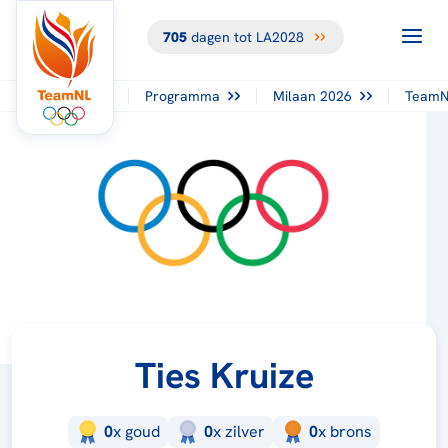
705
dagen tot LA2028
Programma
Milaan 2026
TeamN
Ties Kruize
0
x
goud
0
x
zilver
0
x
brons