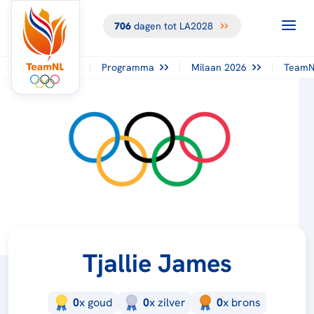
706
dagen tot LA2028
Programma
Milaan 2026
TeamN
Tjallie James
0
x
goud
0
x
zilver
0
x
brons