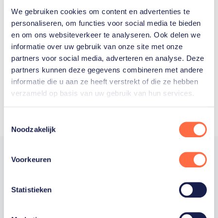
We gebruiken cookies om content en advertenties te
Welke Nederlanders hebben er
personaliseren, om functies voor social media te bieden
en om ons websiteverkeer te analyseren. Ook delen we
ooit meegedaan aan de
informatie over uw gebruik van onze site met onze
Olympische Spelen?
partners voor social media, adverteren en analyse. Deze
partners kunnen deze gegevens combineren met andere
informatie die u aan ze heeft verstrekt of die ze hebben
verzameld op basis van uw gebruik van hun services.
Toestemmingsselectie
Noodzakelijk
Voorkeuren
Trotse hoofdsponsor
Statistieken