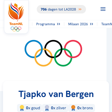
706
dagen tot LA2028
Programma
Milaan 2026
TeamN
Tjapko van Bergen
0
x
goud
0
x
zilver
0
x
brons