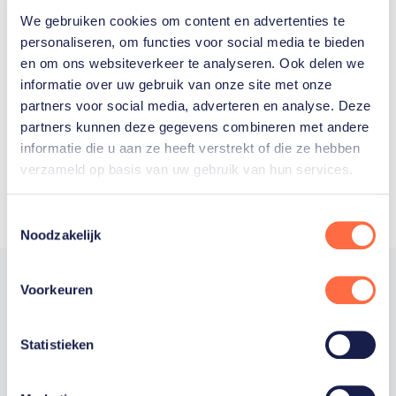
We gebruiken cookies om content en advertenties te
Welke Nederlanders hebben er
personaliseren, om functies voor social media te bieden
en om ons websiteverkeer te analyseren. Ook delen we
ooit meegedaan aan de
informatie over uw gebruik van onze site met onze
Olympische Spelen?
partners voor social media, adverteren en analyse. Deze
partners kunnen deze gegevens combineren met andere
informatie die u aan ze heeft verstrekt of die ze hebben
verzameld op basis van uw gebruik van hun services.
Toestemmingsselectie
Noodzakelijk
Voorkeuren
Trotse hoofdsponsor
Statistieken