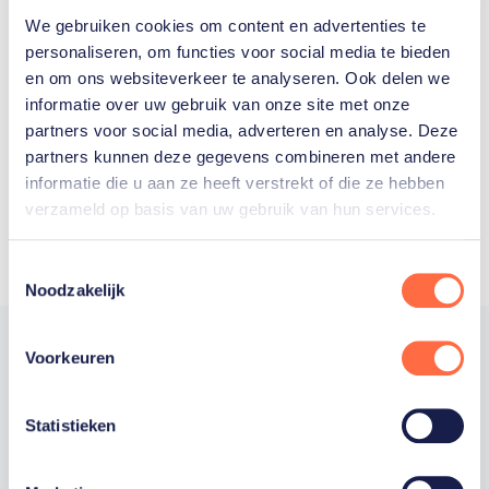
We gebruiken cookies om content en advertenties te
Welke Nederlanders hebben er
personaliseren, om functies voor social media te bieden
en om ons websiteverkeer te analyseren. Ook delen we
ooit meegedaan aan de
informatie over uw gebruik van onze site met onze
Olympische Spelen?
partners voor social media, adverteren en analyse. Deze
partners kunnen deze gegevens combineren met andere
informatie die u aan ze heeft verstrekt of die ze hebben
verzameld op basis van uw gebruik van hun services.
Toestemmingsselectie
Noodzakelijk
Voorkeuren
Trotse hoofdsponsor
Statistieken