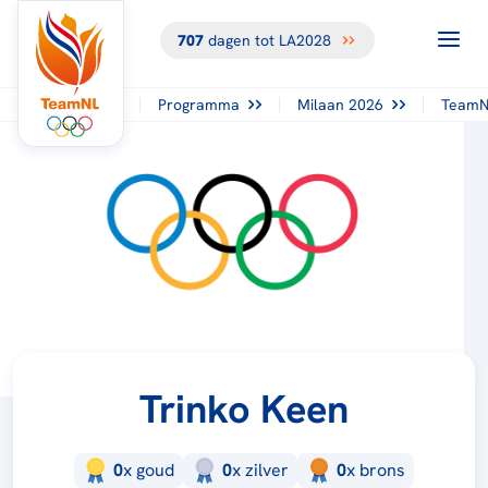
707
dagen tot LA2028
Programma
Milaan 2026
TeamN
Trinko Keen
0
x
goud
0
x
zilver
0
x
brons