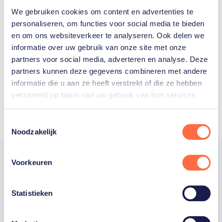
We gebruiken cookies om content en advertenties te
Welke Nederlanders hebben er
personaliseren, om functies voor social media te bieden
en om ons websiteverkeer te analyseren. Ook delen we
ooit meegedaan aan de
informatie over uw gebruik van onze site met onze
Olympische Spelen?
partners voor social media, adverteren en analyse. Deze
partners kunnen deze gegevens combineren met andere
informatie die u aan ze heeft verstrekt of die ze hebben
verzameld op basis van uw gebruik van hun services.
Toestemmingsselectie
Noodzakelijk
Voorkeuren
Trotse hoofdsponsor
Statistieken