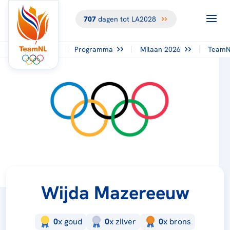
707
dagen tot LA2028
Programma
Milaan 2026
TeamN
Wijda Mazereeuw
0
x
goud
0
x
zilver
0
x
brons