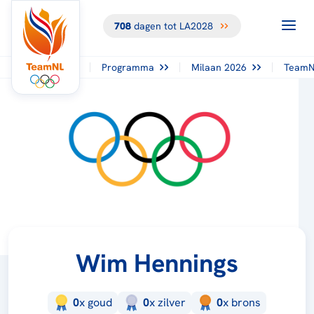
708
dagen tot LA2028
Programma
Milaan 2026
TeamN
Wim Hennings
0
x
goud
0
x
zilver
0
x
brons