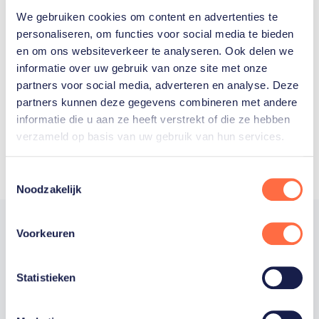
We gebruiken cookies om content en advertenties te
Welke Nederlanders hebben er
personaliseren, om functies voor social media te bieden
en om ons websiteverkeer te analyseren. Ook delen we
ooit meegedaan aan de
informatie over uw gebruik van onze site met onze
Olympische Spelen?
partners voor social media, adverteren en analyse. Deze
partners kunnen deze gegevens combineren met andere
informatie die u aan ze heeft verstrekt of die ze hebben
verzameld op basis van uw gebruik van hun services.
Toestemmingsselectie
Noodzakelijk
Voorkeuren
Trotse hoofdsponsor
Statistieken