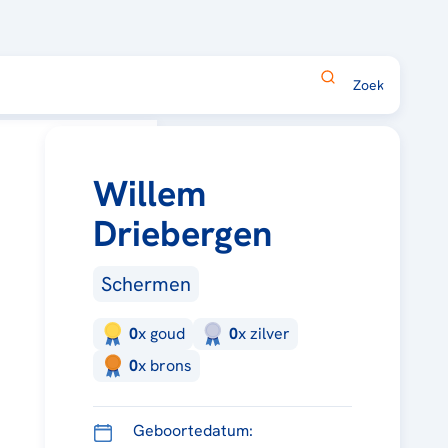
Willem
Driebergen
Schermen
0
x
goud
0
x
zilver
0
x
brons
Geboortedatum: