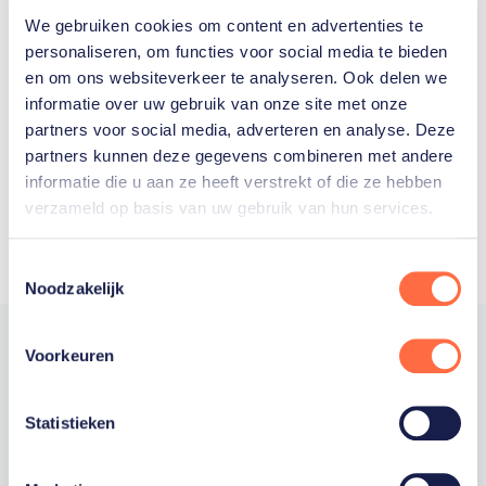
We gebruiken cookies om content en advertenties te
Welke Nederlanders hebben er
personaliseren, om functies voor social media te bieden
en om ons websiteverkeer te analyseren. Ook delen we
ooit meegedaan aan de
informatie over uw gebruik van onze site met onze
Olympische Spelen?
partners voor social media, adverteren en analyse. Deze
partners kunnen deze gegevens combineren met andere
informatie die u aan ze heeft verstrekt of die ze hebben
verzameld op basis van uw gebruik van hun services.
Toestemmingsselectie
Noodzakelijk
Voorkeuren
Trotse hoofdsponsor
Statistieken