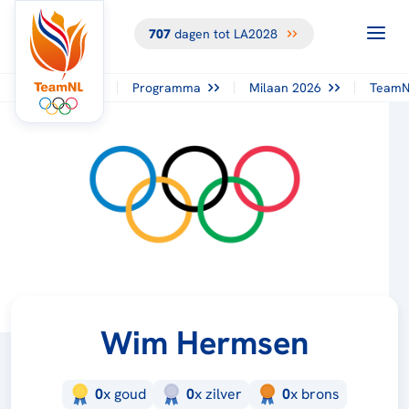
707
dagen tot LA2028
Programma
Milaan 2026
TeamN
Wim Hermsen
0
x
goud
0
x
zilver
0
x
brons