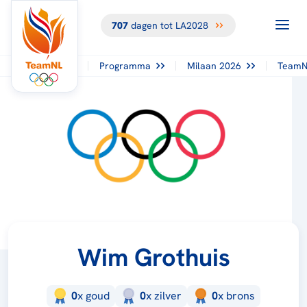
707
dagen tot LA2028
Programma
Milaan 2026
TeamN
Wim Grothuis
0
x
goud
0
x
zilver
0
x
brons