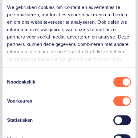
We gebruiken cookies om content en advertenties te
Welke Nederlanders hebben er
personaliseren, om functies voor social media te bieden
en om ons websiteverkeer te analyseren. Ook delen we
ooit meegedaan aan de
informatie over uw gebruik van onze site met onze
Olympische Spelen?
partners voor social media, adverteren en analyse. Deze
partners kunnen deze gegevens combineren met andere
informatie die u aan ze heeft verstrekt of die ze hebben
verzameld op basis van uw gebruik van hun services.
Toestemmingsselectie
Noodzakelijk
Voorkeuren
Trotse hoofdsponsor
Statistieken