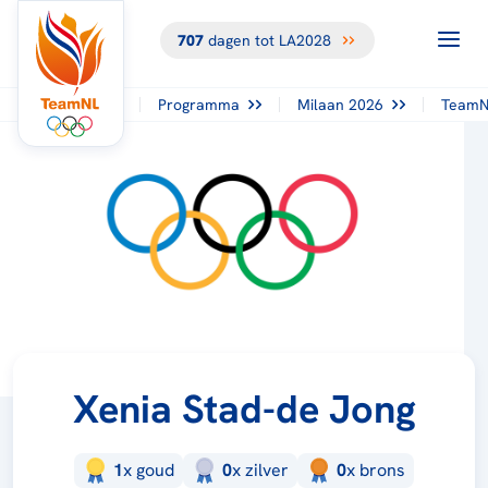
707
dagen tot LA2028
Programma
Milaan 2026
TeamN
Xenia Stad-de Jong
1
x
goud
0
x
zilver
0
x
brons