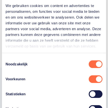
We gebruiken cookies om content en advertenties te
Welke Nederlanders hebben er
personaliseren, om functies voor social media te bieden
en om ons websiteverkeer te analyseren. Ook delen we
ooit meegedaan aan de
informatie over uw gebruik van onze site met onze
Olympische Spelen?
partners voor social media, adverteren en analyse. Deze
partners kunnen deze gegevens combineren met andere
informatie die u aan ze heeft verstrekt of die ze hebben
verzameld op basis van uw gebruik van hun services.
Toestemmingsselectie
Noodzakelijk
Voorkeuren
Trotse hoofdsponsor
Statistieken