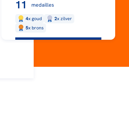
11
medailles
4
x
goud
2
x
zilver
5
x
brons