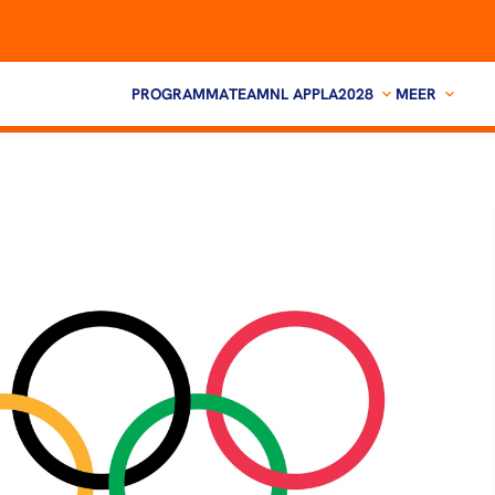
PROGRAMMA
TEAMNL APP
LA2028
MEER