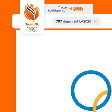
Trotse
hoofdsponsor
707
dagen tot LA2028