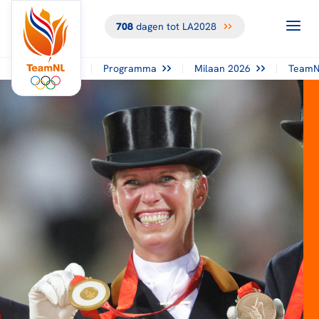
708
dagen tot LA2028
Programma
Milaan 2026
TeamN