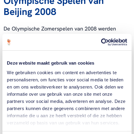
Olympische Spelen van
Beijing 2008
De Olympische Zomerspelen van 2008 werden
gehouden in de Chinese hoofdstad Beijing. TeamNL
haalde in totaal 16 medailles. Van de totale
medailles waren er 7 goud, 5 zilver en 4 brons.
Hiermee werd een 12e plek in het
Deze website maakt gebruik van cookies
medailleklassement behaald. Bekijk hier alle
We gebruiken cookies om content en advertenties te
medailles en resultaten van de Olympische Spelen
personaliseren, om functies voor social media te bieden
van Beijing in 2008.
en om ons websiteverkeer te analyseren. Ook delen we
informatie over uw gebruik van onze site met onze
partners voor social media, adverteren en analyse. Deze
partners kunnen deze gegevens combineren met andere
informatie die u aan ze heeft verstrekt of die ze hebben
verzameld op basis van uw gebruik van hun services.