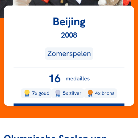
Beijing
2008
Zomerspelen
16
medailles
7
x
goud
5
x
zilver
4
x
brons