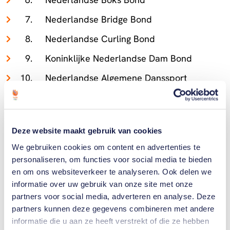
Nederlandse Bridge Bond
Nederlandse Curling Bond
Koninklijke Nederlandse Dam Bond
Nederlandse Algemene Danssport
Bond
Gehandicaptensport Nederland
Koninklijke Nederlandse Golf
Deze website maakt gebruik van cookies
Federatie
We gebruiken cookies om content en advertenties te
personaliseren, om functies voor social media te bieden
Koninklijke Nederlandse Gymnastiek
en om ons websiteverkeer te analyseren. Ook delen we
Unie
informatie over uw gebruik van onze site met onze
partners voor social media, adverteren en analyse. Deze
Nederlands Handbal Verbond
partners kunnen deze gegevens combineren met andere
Nederlandse Handboog Bond
informatie die u aan ze heeft verstrekt of die ze hebben