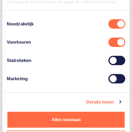
verzameld op basis van uw gebruik van hun services.
Koninklijke Nederlandse Hippische
Sportfederatie
Toestemmingsselectie
Koninklijke Nederlandse Hockey
Noodzakelijk
Bond
Voorkeuren
Judo Bond Nederland
Koninklijk Nederlands Korfbal
Statistieken
Verbond
Koninklijke Nederlandse Lawn Tennis
Marketing
Bond
Koninklijke Nederlandsche Roeibond
Details tonen
Koninklijke Nederlandsche
Schaakbond
Alles toestaan
Koninklijke Nederlandsche