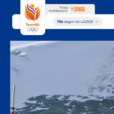
Trotse
hoofdsponsor
706
dagen tot LA2028