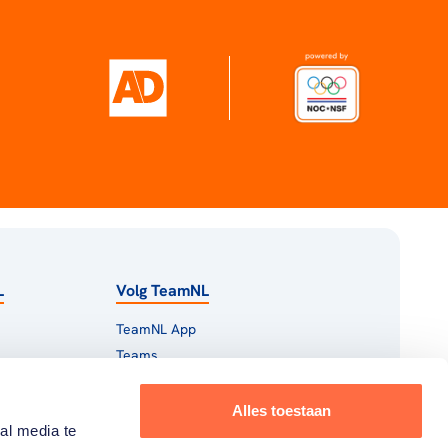
L
Volg TeamNL
TeamNL App
Teams
s
Sporters
Experience
Word fan van TeamNL
Alles toestaan
al media te
Olympische geschiedenis