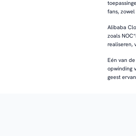
toepassinge
fans, zowel 
Alibaba Cl
zoals NOC*
realiseren,
Eén van de 
opwinding v
geest ervan