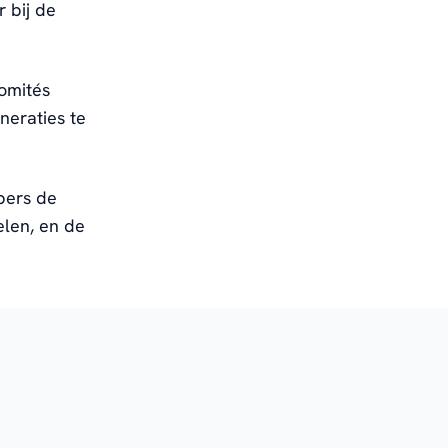
 bij de
omités
eraties te
bers de
elen, en de