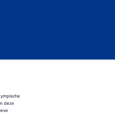
Olympische
an deze
ieve