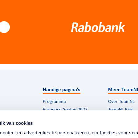
Handige pagina's
Meer TeamN
Programma
Over TeamNL
Europese Spelen 2027
TeamNL Kids
Los Angeles 2028
TeamNL Move
ik van cookies
World Games 2029
TeamNL Sport 
ontent en advertenties te personaliseren, om functies voor soci
Franse Alpen 2030
Partners