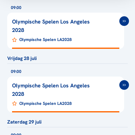
09:00
Olympische Spelen Los Angeles
2028
Olympische Spelen LA2028
Vrijdag 28 juli
09:00
Olympische Spelen Los Angeles
2028
Olympische Spelen LA2028
Zaterdag 29 juli