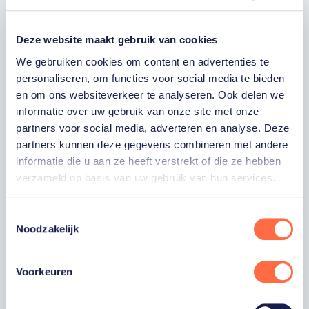
Zondag 23 juli
Deze website maakt gebruik van cookies
09:00
We gebruiken cookies om content en advertenties te
personaliseren, om functies voor social media te bieden
Olympische Spelen Los Angeles
en om ons websiteverkeer te analyseren. Ook delen we
2028
informatie over uw gebruik van onze site met onze
Olympische Spelen LA2028
partners voor social media, adverteren en analyse. Deze
partners kunnen deze gegevens combineren met andere
informatie die u aan ze heeft verstrekt of die ze hebben
Maandag 24 juli
verzameld op basis van uw gebruik van hun services.
09:00
Toestemmingsselectie
Olympische Spelen Los Angeles
Noodzakelijk
2028
Olympische Spelen LA2028
Voorkeuren