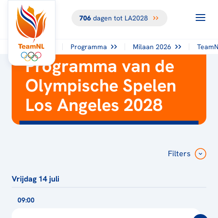
706
dagen tot LA2028
Programma
Milaan 2026
TeamN
Programma van de
Olympische Spelen
Los Angeles 2028
Filters
Vrijdag 14 juli
09:00