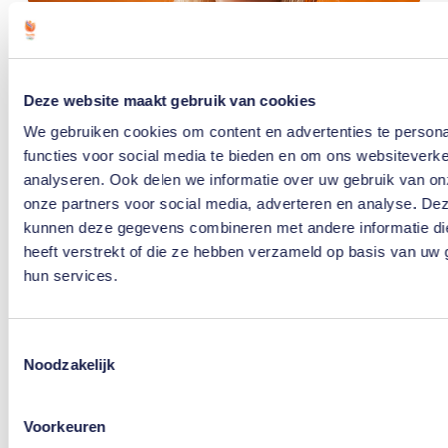
A
B
C
Deze website maakt gebruik van cookies
We gebruiken cookies om content en advertenties te persona
A
functies voor social media te bieden en om ons websiteverke
B
analyseren. Ook delen we informatie over uw gebruik van on
A
onze partners voor social media, adverteren en analyse. De
kunnen deze gegevens combineren met andere informatie di
A
heeft verstrekt of die ze hebben verzameld op basis van uw 
D
hun services.
S
S
A
Toestemmingsselectie
M
Noodzakelijk
H
v
Voorkeuren
A