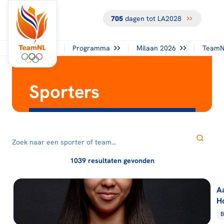
705
dagen tot LA2028
Programma
Milaan 2026
TeamN
Sporters
1039 resultaten gevonden
A
H
B