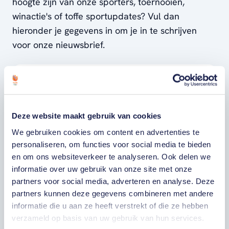
hoogte zijn van onze sporters, toernooien,
winactie's of toffe sportupdates? Vul dan
hieronder je gegevens in om je in te schrijven
voor onze nieuwsbrief.
VOORNAAM
Deze website maakt gebruik van cookies
ACHTERNAAM
We gebruiken cookies om content en advertenties te
personaliseren, om functies voor social media te bieden
E-MAILADRES
en om ons websiteverkeer te analyseren. Ook delen we
informatie over uw gebruik van onze site met onze
partners voor social media, adverteren en analyse. Deze
Ja, ik word fan van TeamNL en ontvang
graag gepersonaliseerd nieuws over
partners kunnen deze gegevens combineren met andere
TeamNL, het TeamNL Huis, interviews, acties,
informatie die u aan ze heeft verstrekt of die ze hebben
kortingen, voorrang op evenementen,
verzameld op basis van uw gebruik van hun services.
video’s en merchandise. Je kunt je op elk