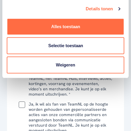
Details tonen
VOORNAAM
Alles toestaan
ACHTERNAAM
Selectie toestaan
E-MAILADRES
Weigeren
Ja, ik word fan van TeamNL en ontvang
graag gepersonaliseerd nieuws over
TeamNL, het TeamNL Huis, interviews, acties,
kortingen, voorrang op evenementen,
video’s en merchandise. Je kunt je op elk
moment uitschrijven. *
Ja, ik wil als fan van TeamNL op de hoogte
worden gehouden van gepersonaliseerde
acties van onze commerciële partners en
aangesloten bonden via communicatie
verstuurd door TeamNL. Je kunt je op elk
moment uitschrijven.