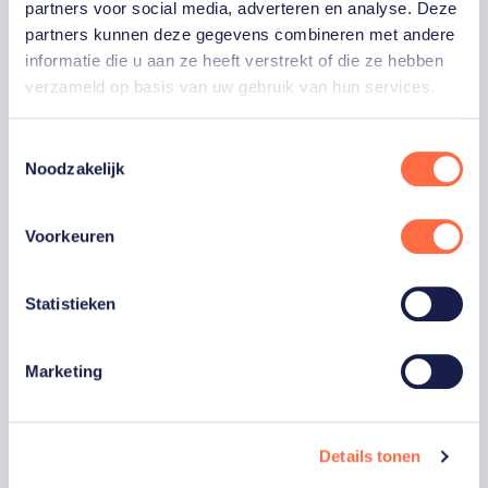
partners voor social media, adverteren en analyse. Deze
partners kunnen deze gegevens combineren met andere
E-MAILADRES
informatie die u aan ze heeft verstrekt of die ze hebben
verzameld op basis van uw gebruik van hun services.
Ja, ik word fan van TeamNL en ontvang
graag gepersonaliseerd nieuws over
Toestemmingsselectie
TeamNL, het TeamNL Huis, interviews, acties,
Noodzakelijk
kortingen, voorrang op evenementen,
video’s en merchandise. Je kunt je op elk
moment uitschrijven. *
Voorkeuren
Ja, ik wil als fan van TeamNL op de hoogte
worden gehouden van gepersonaliseerde
acties van onze commerciële partners en
Statistieken
aangesloten bonden via communicatie
verstuurd door TeamNL. Je kunt je op elk
moment uitschrijven.
Marketing
Privacyverklaring
Inschrijven
Details tonen