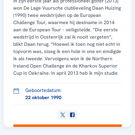
In zijn eerste jaar als professioneel golfer (2013)
won De Lage Vuursche clublieveling Daan Huizing
(1990) twee wedstrijden op de European
Challenge Tour, waarmee hij deelname in 2014
aan de European Tour – veiligstelde. “Die eerste
wedstrijd in Oostenrijk zal ik nooit vergeten”,
blikt Daan terug. “Hoewel ik toen nog niet echt in
topvorm was, sloeg ik een hole in one en eindigde
ik als tweede. Vervolgens won ik de Northern
Ireland Open Challenge én de Kharkov Superior
Cup in Oekraïne. In april 2013 heb ik mijn studie
afgerond. Sindsdien kan ik veel meer tijd in mijn
trainingen steken. Dat betaalt zich uit. Ik voel dat
Geboortedatum:
ik progressie maak, dat mijn spel steeds
22 oktober 1990
constanter wordt. Voorheen kreeg ik vaak een
terugval nadat ik iets had opgebouwd, maar nu
ga ik wekelijks kleine stapjes vooruit en kan ik
mijn golftechniek steeds iets verbeteren.” Helaas
is Daan er niet in geslaagd om zich voor 2015