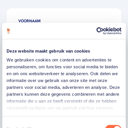
VOORNAAM
ACHTERNAAM
Deze website maakt gebruik van cookies
E-MAILADRES
We gebruiken cookies om content en advertenties te
personaliseren, om functies voor social media te bieden
en om ons websiteverkeer te analyseren. Ook delen we
Ja, ik word fan van TeamNL en ontvang
graag gepersonaliseerd nieuws over
informatie over uw gebruik van onze site met onze
TeamNL, het TeamNL Huis, interviews, acties,
partners voor social media, adverteren en analyse. Deze
kortingen, voorrang op evenementen,
partners kunnen deze gegevens combineren met andere
video’s en merchandise. Je kunt je op elk
moment uitschrijven. *
informatie die u aan ze heeft verstrekt of die ze hebben
verzameld op basis van uw gebruik van hun services.
Ja, ik wil als fan van TeamNL op de hoogte
worden gehouden van gepersonaliseerde
acties van onze commerciële partners en
Toestemmingsselectie
aangesloten bonden via communicatie