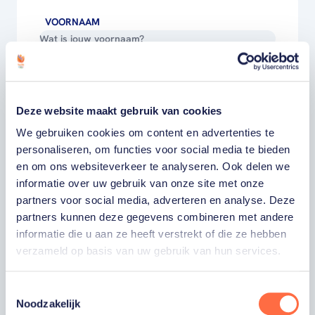
VOORNAAM
ACHTERNAAM
Deze website maakt gebruik van cookies
E-MAILADRES
We gebruiken cookies om content en advertenties te
personaliseren, om functies voor social media te bieden
Ja, ik word fan van TeamNL en ontvang
en om ons websiteverkeer te analyseren. Ook delen we
graag gepersonaliseerd nieuws over
TeamNL, het TeamNL Huis, interviews, acties,
informatie over uw gebruik van onze site met onze
kortingen, voorrang op evenementen,
partners voor social media, adverteren en analyse. Deze
video’s en merchandise. Je kunt je op elk
partners kunnen deze gegevens combineren met andere
moment uitschrijven. *
informatie die u aan ze heeft verstrekt of die ze hebben
Ja, ik wil als fan van TeamNL op de hoogte
verzameld op basis van uw gebruik van hun services.
worden gehouden van gepersonaliseerde
acties van onze commerciële partners en
aangesloten bonden via communicatie
Toestemmingsselectie
verstuurd door TeamNL. Je kunt je op elk
Noodzakelijk
moment uitschrijven.