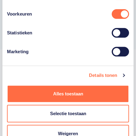
Privacyverklaring
Voorkeuren
Inschrijven
Statistieken
Marketing
Details tonen
Trotse hoofdsponsor
Alles toestaan
Staatsloterij is trotse hoofdsponsor van
TeamNL. Samen willen we Nederland het
Selectie toestaan
sportiefste land van de wereld maken.
Weigeren