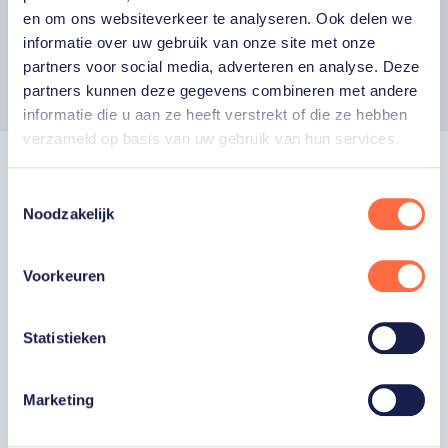
en om ons websiteverkeer te analyseren. Ook delen we
informatie over uw gebruik van onze site met onze
Toon volledig programma
partners voor social media, adverteren en analyse. Deze
partners kunnen deze gegevens combineren met andere
informatie die u aan ze heeft verstrekt of die ze hebben
verzameld op basis van uw gebruik van hun services.
Word fan van
Toestemmingsselectie
Noodzakelijk
TeamNL
Voorkeuren
Wil je als fan van TeamNL als eerste op de
hoogte zijn van onze sporters, toernooien,
Statistieken
winactie's of toffe sportupdates? Vul dan
hieronder je gegevens in om je in te schrijven
Marketing
voor onze nieuwsbrief.