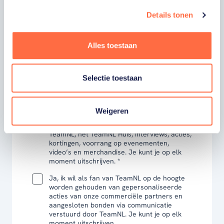
Details tonen
VOORNAAM
Alles toestaan
ACHTERNAAM
Selectie toestaan
E-MAILADRES
Weigeren
Ja, ik word fan van TeamNL en ontvang
graag gepersonaliseerd nieuws over
TeamNL, het TeamNL Huis, interviews, acties,
kortingen, voorrang op evenementen,
video’s en merchandise. Je kunt je op elk
moment uitschrijven. *
Ja, ik wil als fan van TeamNL op de hoogte
worden gehouden van gepersonaliseerde
acties van onze commerciële partners en
aangesloten bonden via communicatie
verstuurd door TeamNL. Je kunt je op elk
moment uitschrijven.