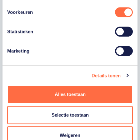
VOORNAAM
Voorkeuren
ACHTERNAAM
Statistieken
E-MAILADRES
Marketing
Ja, ik word fan van TeamNL en ontvang
graag gepersonaliseerd nieuws over
Details tonen
TeamNL, het TeamNL Huis, interviews, acties,
kortingen, voorrang op evenementen,
video’s en merchandise. Je kunt je op elk
moment uitschrijven. *
Alles toestaan
Ja, ik wil als fan van TeamNL op de hoogte
worden gehouden van gepersonaliseerde
acties van onze commerciële partners en
Selectie toestaan
aangesloten bonden via communicatie
verstuurd door TeamNL. Je kunt je op elk
moment uitschrijven.
Weigeren