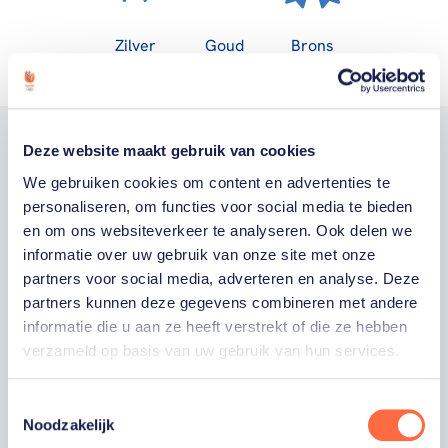
Zilver
Goud
Brons
Deze website maakt gebruik van cookies
Word fan van
We gebruiken cookies om content en advertenties te
TeamNL
personaliseren, om functies voor social media te bieden
en om ons websiteverkeer te analyseren. Ook delen we
informatie over uw gebruik van onze site met onze
Wil je als fan van TeamNL als eerste op de
partners voor social media, adverteren en analyse. Deze
hoogte zijn van onze sporters, toernooien,
partners kunnen deze gegevens combineren met andere
winactie's of toffe sportupdates? Vul dan
informatie die u aan ze heeft verstrekt of die ze hebben
verzameld op basis van uw gebruik van hun services.
hieronder je gegevens in om je in te schrijven
voor onze nieuwsbrief.
Toestemmingsselectie
Noodzakelijk