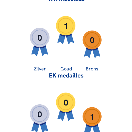
1
0
0
Zilver
Goud
Brons
EK medailles
0
0
1